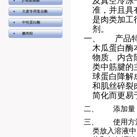
及真空冷冻
β-葡聚糖酶
准，并且具
大麦专用复合酶
是肉类加工
中性蛋白酶
剂。
嫩肉粉
一、
产品
木瓜蛋白酶
物质、内含
类中筋腱的
球蛋白降解
和肌丝碎裂
简化而更易
二、
添加量
三、
使用方
类放入溶液中