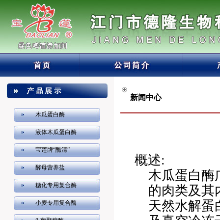
新闻中心
木瓜蛋白酶
液体木瓜蛋白酶
宝莲牌“酶清”
概述
:
酵母营养盐
木瓜蛋白酶
糖化专用复合酶
的肉类及其
天然水解蛋
小麦专用复合酶